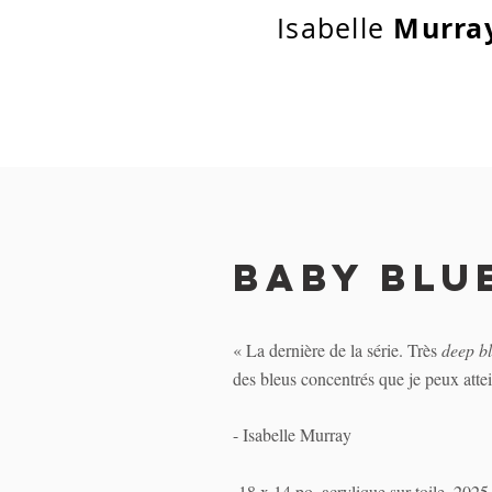
Murra
Isabelle
Baby blue
« La dernière de la série. Très
deep b
des bleus concentrés que je peux attei
- Isabelle Murray
18 x 14 po, acrylique sur toile, 2025