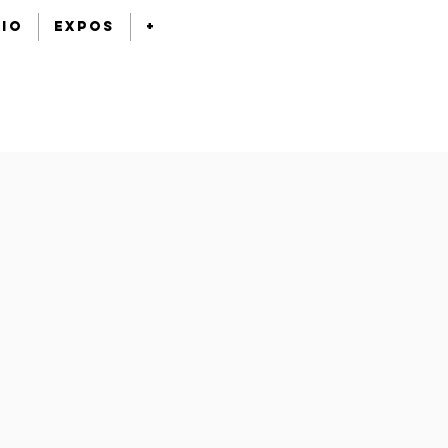
bio
expos
+