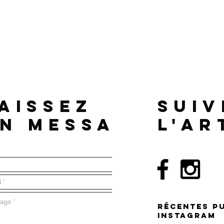
AISSEZ
SUIV
N MESSAGE
L'AR
RÉCENTES P
instagraM