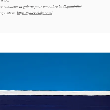
z contacter la galerie pour connaître la disponibilité
acquisition.
https://galerieloly.com/